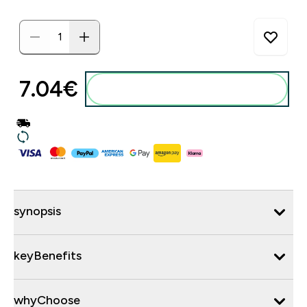
7.04€‎
synopsis
keyBenefits
whyChoose