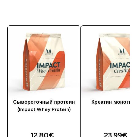
Сывороточный протеин
Креатин моногид
(Impact Whey Protein)
12.80€‎
23.99€‎