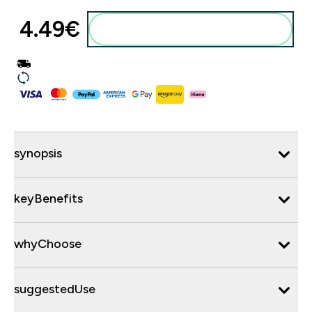
4.49€‎
synopsis
keyBenefits
whyChoose
suggestedUse