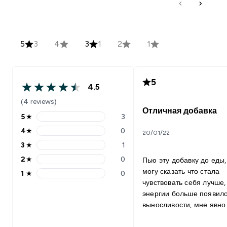
5
3
4
3
1
2
1
5
4.5
(4 reviews)
Отличная добавка
5
★
3
4
★
0
20/01/22
3
★
1
2
★
0
Пью эту добавку до еды
могу сказать что стала
1
★
0
чувствовать себя лучше,
энергии больше появило
выносливости, мне явно
помогает Данный продукт
отлично соч