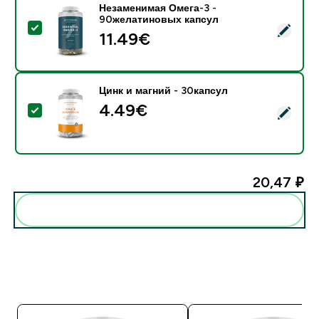
Незаменимая Омега-3 -
90желатиновых капсул
- Незаменимая Омега-3 - 90желатиновых капсул
11.49€‎
Цинк и магний - 30капсул
4.49€‎
- Цинк и магний - 30капсул
20,47 ₽‎