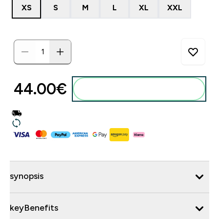
XS
S
M
L
XL
XXL
44.00€‎
synopsis
keyBenefits