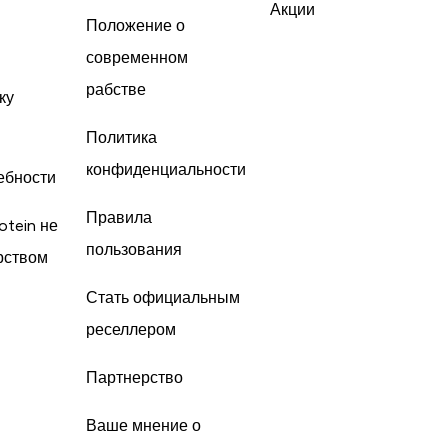
Акции
Положение о
современном
рабстве
ку
Политика
конфиденциальности
ебности
Правила
otein не
пользования
рством
Стать официальным
реселлером
Партнерство
Ваше мнение о