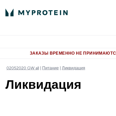
Питание
Одежда
Enter Пит
⌄
Бесплатная доставка от 5.500 
ЗАКАЗЫ ВРЕМЕННО НЕ ПРИНИМАЮТСЯ
02052020 GW all
Питание
Ликвидация
Ликвидация