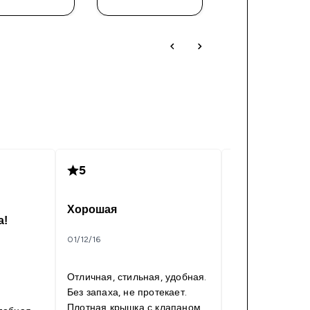
5
5
Хорошая
Отличный
а!
01/12/16
30/06/16
Отличная, стильная, удобная.
Отличная бутыл
Без запаха, не протекает.
небольшие день
Плотная крышка с клапаном.
протекает. нет