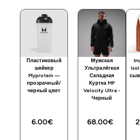
Пластиковый
Мужская
Im
т
шейкер
Ультралёгкая
Iso
Myprotein —
Складная
сыв
прозрачный/
Куртка MP
черный цвет
Velocity Ultra -
Черный
6.00€‎
68.00€‎
2