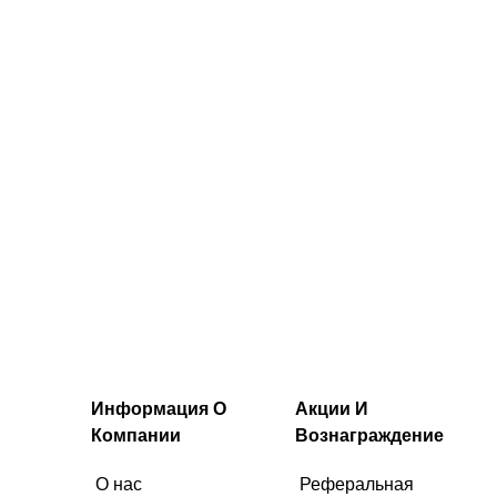
и
мыть и не остается никаких
запахов и окраски, если
заливать не воду. а всаа или
другие продукты. Отличное
качество за такую
приемлемую цену.
Информация О
Акции И
Компании
Вознаграждение
О нас
Реферальная