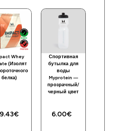
pact Whey
Спортивная
Myprotein Gal
late (Изолят
бутылка для
Hydrator - Bl
ороточного
воды
белка)
Myprotein —
прозрачный/
черный цвет
9.43€‎
6.00€‎
12.00€‎