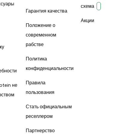
ссуары
схема
Гарантия качества
Акции
Положение о
современном
рабстве
ку
Политика
конфиденциальности
ебности
Правила
otein не
пользования
рством
Стать официальным
реселлером
Партнерство