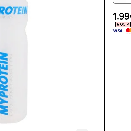
1.99
6,00 ₽‎