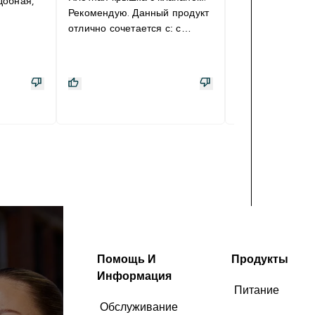
добная,
Рекомендую. Данный продукт
запаха,удобная 
отлично сочетается с: с
вместительная
водичкой, любой жидкостью.
Помощь И
Продукты
Информация
Питание
Обслуживание