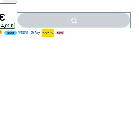
€‎
4,01 ₽‎