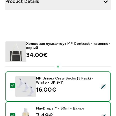
Product Details
Холщовая сумка-тоут MP Contrast - каменно-
серый
34.00€‎
MP Unisex Crew Socks (3 Pack) -
White - UK 9-11
- MP Unisex Crew Socks (3 Pack) - White - UK 9-11
16.00€‎
FlavDrops™ - 50ml - Банан
7.49€‎
- FlavDrops™ - 50ml - Банан