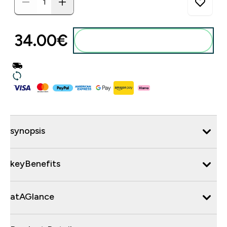
34.00€‎
synopsis
keyBenefits
atAGlance