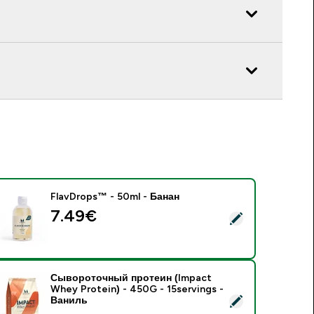
FlavDrops™ - 50ml - Банан
7.49€‎
 FlavDrops™ - 50ml - Банан
Сывороточный протеин (Impact
Whey Protein) - 450G - 15servings -
 Сывороточный протеин (Impact Whey Protein) - 450G - 15s
Ваниль