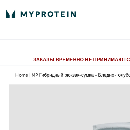
Питание
Одежда
Enter Пит
⌄
Бесплатная доставка от 5.500 
ЗАКАЗЫ ВРЕМЕННО НЕ ПРИНИМАЮТСЯ
Home
MP Гибридный рюкзак-сумка - Бледно-голуб