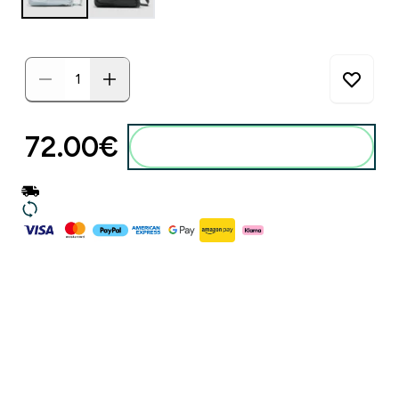
72.00€‎