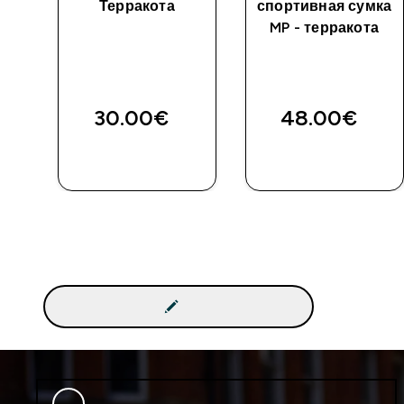
ct
Терракота
спортивная сумка
MP - терракота
30.00€‎
48.00€‎