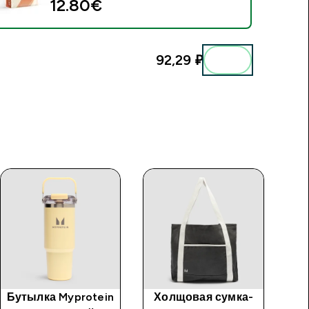
12.80€‎
92,29 ₽‎
P
Бутылка Myprotein
Холщовая сумка-