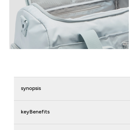
synopsis
keyBenefits