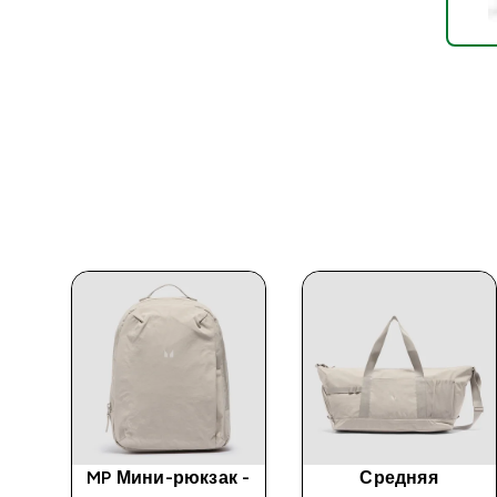
й
MP Мини-рюкзак -
Средняя