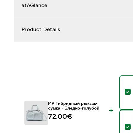
atAGlance
Product Details
-
MP Гибридный рюкзак-
сумка - Бледно-голубой
72.00€‎
-