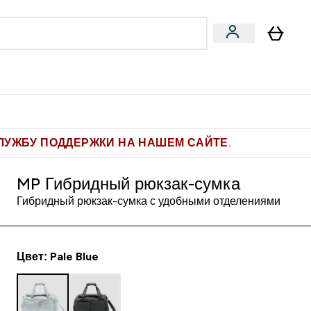
Pro
Фитнес-цели
enu
мины submenu
Enter Pro submenu
Enter Фитнес-цели submenu
⌄
⌄
ите 1.000 рублей за рекомендацию
ЛУЖБУ ПОДДЕРЖКИ НА НАШЕМ САЙТЕ.
MP Гибридный рюкзак-сумка
Гибридный рюкзак-сумка с удобными отделениями
Цвет: Pale Blue