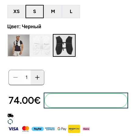
XS
S
M
L
Цвет: Черный
74.00€‎