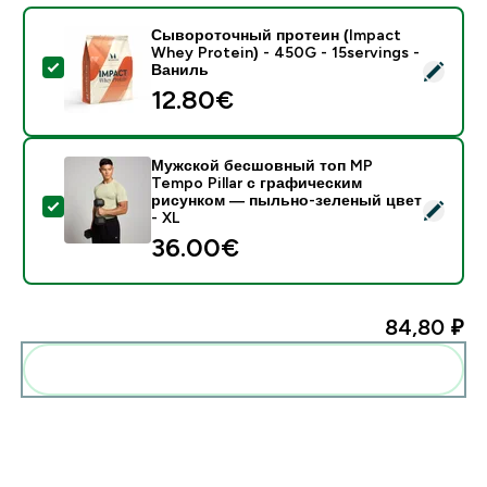
Сывороточный протеин (Impact
Whey Protein) - 450G - 15servings -
- Сывороточный протеин (Impact Whey Protein) - 45
Ваниль
12.80€‎
Мужской бесшовный топ MP
Tempo Pillar с графическим
рисунком — пыльно-зеленый цвет
- Мужской бесшовный топ MP Tempo Pillar с графич
- XL
36.00€‎
84,80 ₽‎