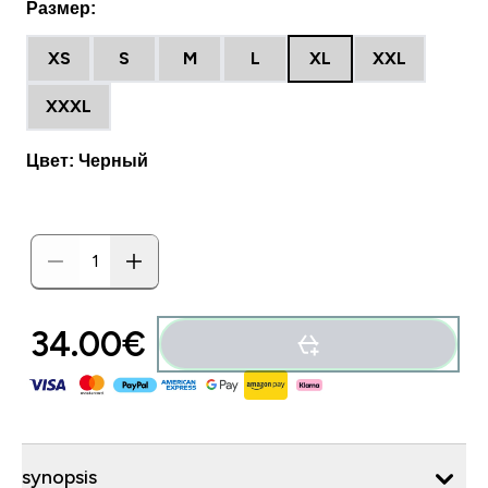
Размер:
XS
S
M
L
XL
XXL
XXXL
Цвет: Черный
34.00€‎
synopsis