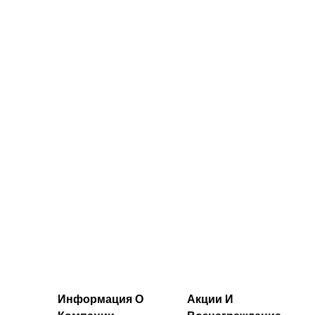
цвет
шорты MP
(13 см) ― серый
цвет
28.00€‎
26.00€‎
Информация О
Акции И