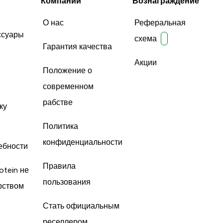
Компании
Вознаграждение
О нас
Реферальная
ссуары
схема
Гарантия качества
Акции
Положение о
современном
рабстве
ку
Политика
конфиденциальности
ебности
Правила
otein не
пользования
рством
Стать официальным
реселлером