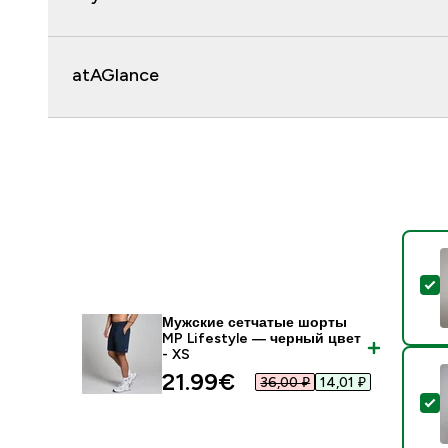
atAGlance
-
Мужские сетчатые шорты
MP Lifestyle — черный цвет
- XS
21.99€‎
36,00 ₽‎
14,01 ₽‎
-