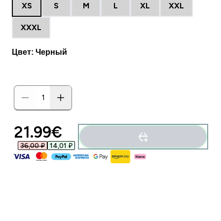
XS
S
M
L
XL
XXL
XXXL
Цвет: Черный
21.99€‎
36,00 ₽‎
14,01 ₽‎