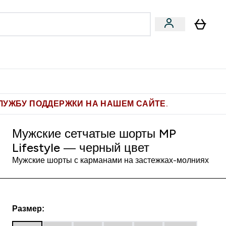
Pro
Фитнес-цели
enu
мины submenu
Enter Pro submenu
Enter Фитнес-цели submenu
⌄
⌄
ите 1.000 рублей за рекомендацию
ЛУЖБУ ПОДДЕРЖКИ НА НАШЕМ САЙТЕ.
Мужские сетчатые шорты MP
Lifestyle — черный цвет
Мужские шорты с карманами на застежках-молниях
Размер: