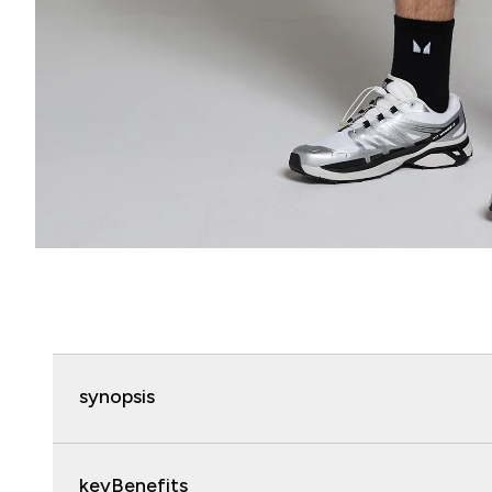
synopsis
keyBenefits