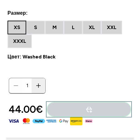
Размер:
XS
S
M
L
XL
XXL
XXXL
Цвет: Washed Black
44.00€‎