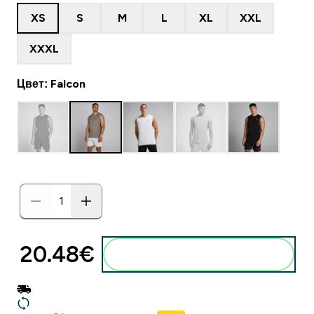
XS
S
M
L
XL
XXL
XXXL
Цвет: Falcon
20.48€‎