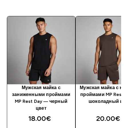
Мужская майка с
Мужская майка с ни
заниженными проймами
проймами MP Rest 
MP Rest Day — черный
шоколадный цв
цвет
18.00€‎
20.00€‎