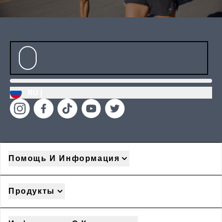
RU |
Помощь И Информация
Продукты