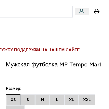
Pro
Фитнес-цели
enu
мины submenu
Enter Pro submenu
Enter Фитнес-цели submenu
⌄
⌄
ите 1.000 рублей за рекомендацию
ЛУЖБУ ПОДДЕРЖКИ НА НАШЕМ САЙТЕ.
Мужская футболка MP Tempo Marl
Размер:
XS
S
M
L
XL
XXL