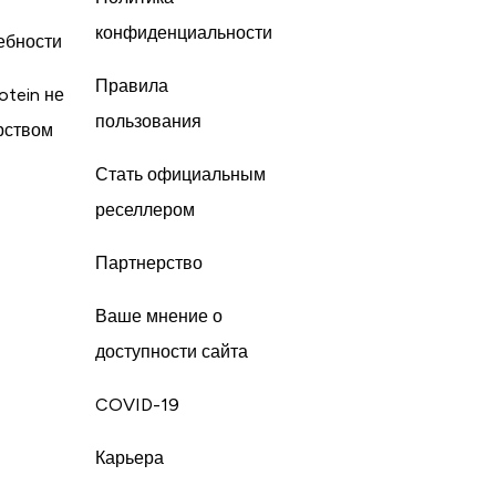
конфиденциальности
ебности
Правила
otein не
пользования
рством
Стать официальным
реселлером
Партнерство
Ваше мнение о
доступности сайта
COVID-19
Карьера