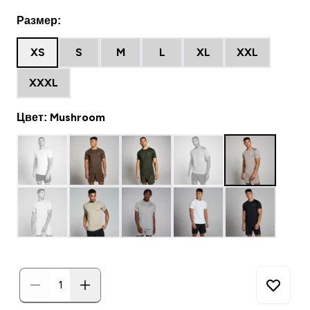
Размер:
XS
S
M
L
XL
XXL
XXXL
Цвет: Mushroom