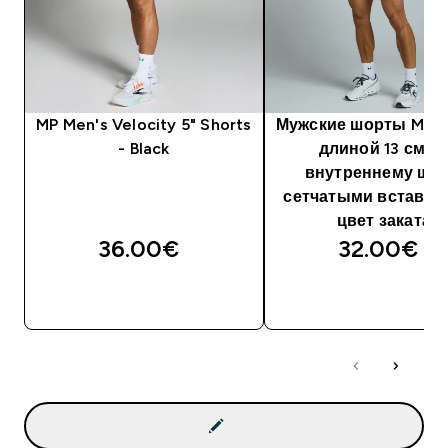
MP Men's Velocity 5" Shorts
Мужские шорты MP 
- Black
длиной 13 см п
внутреннему шву
сетчатыми вставка
цвет заката
36.00€‎
32.00€‎