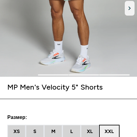
MP Men's Velocity 5" Shorts
Размер:
XS
S
M
L
XL
XXL