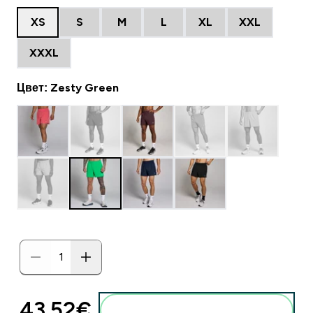
XS
S
M
L
XL
XXL
XXXL
Цвет: Zesty Green
43.52€‎