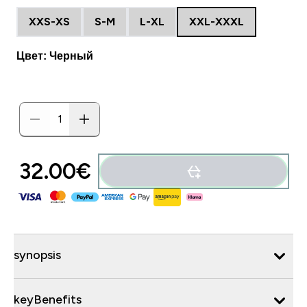
XXS-XS
S-M
L-XL
XXL-XXXL
Цвет: Черный
32.00€‎
synopsis
keyBenefits