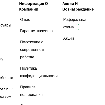
Информация О
Акции И
Компании
Вознаграждение
О нас
Реферальная
ссуары
схема
Гарантия качества
Акции
Положение о
современном
рабстве
ку
Политика
конфиденциальности
ебности
Правила
otein не
пользования
рством