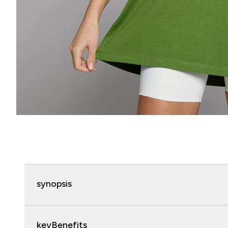
synopsis
keyBenefits