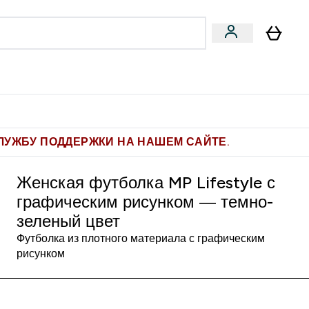
Pro
Фитнес-цели
enu
мины submenu
Enter Pro submenu
Enter Фитнес-цели submenu
⌄
⌄
ите 1.000 рублей за рекомендацию
ЛУЖБУ ПОДДЕРЖКИ НА НАШЕМ САЙТЕ.
Женская футболка MP Lifestyle с
графическим рисунком ― темно-
зеленый цвет
Футболка из плотного материала с графическим
рисунком