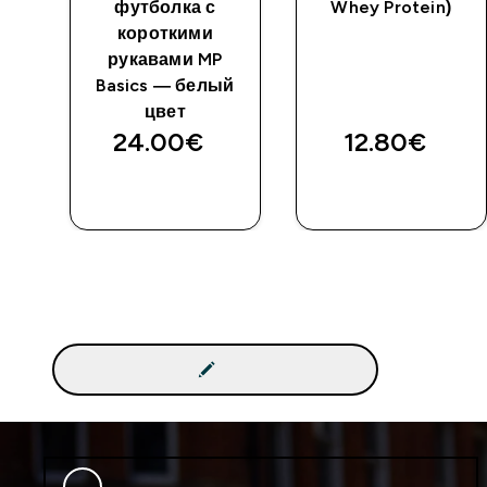
футболка с
Whey Protein)
короткими
рукавами MP
ый
Basics — белый
цвет
24.00€‎
12.80€‎