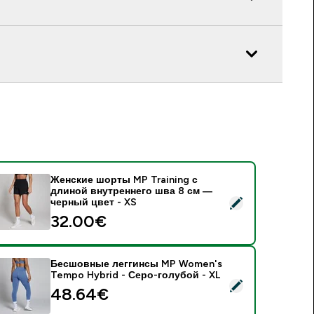
Женские шорты MP Training с
длиной внутреннего шва 8 см —
 Женские шорты MP Training с длиной внутреннего шва 8 см
черный цвет - XS
32.00€‎
Бесшовные леггинсы MP Women's
Tempo Hybrid - Серо-голубой - XL
 Бесшовные леггинсы MP Women's Tempo Hybrid - Серо-гол
48.64€‎