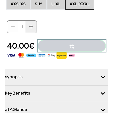
XXS-XS
S-M
L-XL
XXL-XXXL
40.00€‎
synopsis
keyBenefits
atAGlance