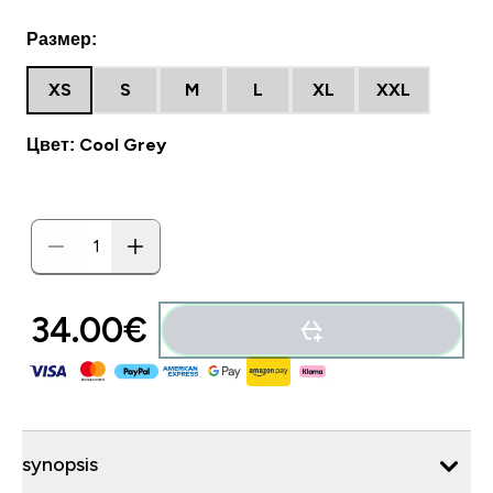
Размер:
XS
S
M
L
XL
XXL
Цвет: Cool Grey
34.00€‎
synopsis