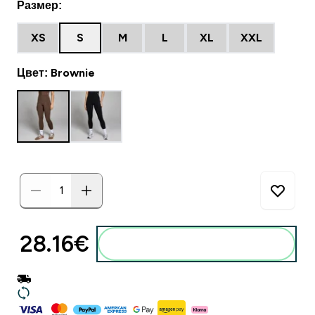
Размер:
XS
S
M
L
XL
XXL
Цвет: Brownie
28.16€‎