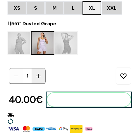
XS
S
M
L
XL
XXL
Цвет: Dusted Grape
40.00€‎