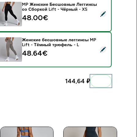
MP Женские Бесшовные Леггинсы
со Сборкой Lift - Чёрный - XS
 MP Женские Бесшовные Леггинсы со Сборкой Lift - Чёрны
48.00€‎
Женские бесшовные леггинсы MP
Lift - Тёмный трюфель - L
 Женские бесшовные леггинсы MP Lift - Тёмный трюфель -
48.64€‎
144,64 ₽‎