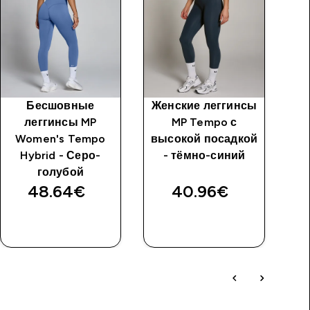
Бесшовные
Женские леггинсы
M
леггинсы MP
MP Tempo с
Women's Tempo
высокой посадкой
Hybrid - Серо-
- тёмно-синий
же
голубой
48.64€‎
40.96€‎