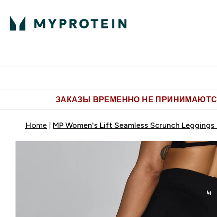
Питание
Одежда
Enter Пит
⌄
Бесплатная доставка от 5.500 
ЗАКАЗЫ ВРЕМЕННО НЕ ПРИНИМАЮТСЯ
Home
MP Women's Lift Seamless Scrunch Leggings 