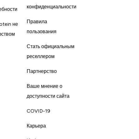
конфиденциальности
ебности
Правила
otein не
пользования
рством
Стать официальным
реселлером
Партнерство
Ваше мнение о
доступности сайта
COVID-19
Карьера