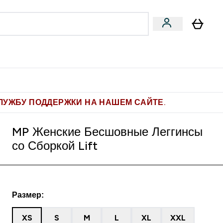
Pro
Фитнес-цели
enu
мины submenu
Enter Pro submenu
Enter Фитнес-цели submenu
⌄
⌄
ите 1.000 рублей за рекомендацию
ЛУЖБУ ПОДДЕРЖКИ НА НАШЕМ САЙТЕ.
MP Женские Бесшовные Леггинсы
со Сборкой Lift
Размер:
XS
S
M
L
XL
XXL