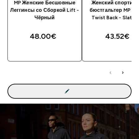
MP Женские Бесшовные
Женский спортив
Леггинсы со Сборкой Lift -
бюстгальтер MP T
Чёрный
Twist Back - Slate 
48.00€‎
43.52€‎