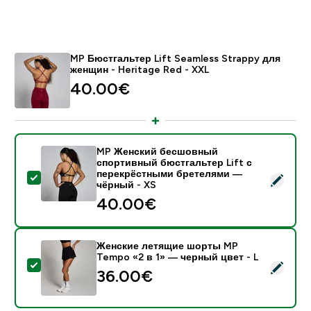
MP Бюстгальтер Lift Seamless Strappy для
женщин - Heritage Red - XXL
40.00€‎
MP Женский бесшовный
спортивный бюстгальтер Lift с
перекрёстными бретелями —
- MP Женский бесшовный спортивный бюстгальтер L
чёрный - XS
40.00€‎
Женские летящие шорты MP
Tempo «2 в 1» — черный цвет - L
- Женские летящие шорты MP Tempo «2 в 1» — черн
36.00€‎