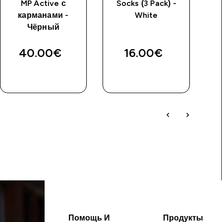
MP Active с
Socks (3 Pack) -
карманами -
White
Чёрный
T
40.00€‎
16.00€‎
Помощь И
Продукты