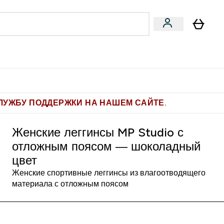
Pro
Фитнес-цели
enu
мины submenu
Enter Pro submenu
Enter Фитнес-цели submenu
⌄
⌄
ите 1.000 рублей за рекомендацию
ЛУЖБУ ПОДДЕРЖКИ НА НАШЕМ САЙТЕ.
Женские леггинсы MP Studio с
отложным поясом — шоколадный
цвет
Женские спортивные леггинсы из влагоотводящего
материала с отложным поясом