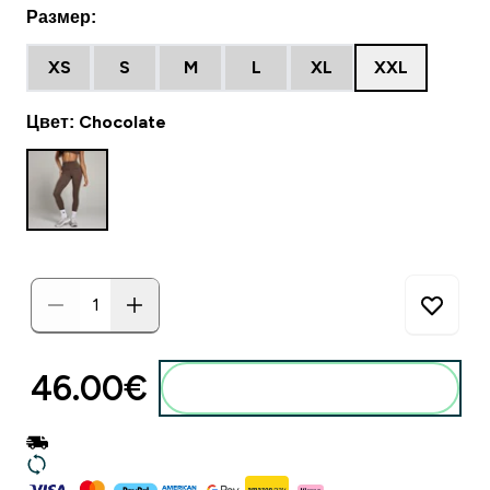
Размер:
XS
S
M
L
XL
XXL
Цвет: Chocolate
46.00€‎