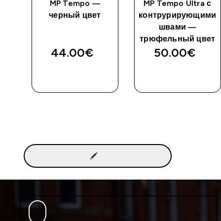
MP Tempo —
MP Tempo Ultra с
черный цвет
контрурирующими
ный
швами —
трюфельный цвет
44.00€‎
50.00€‎