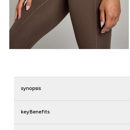
synopsis
keyBenefits