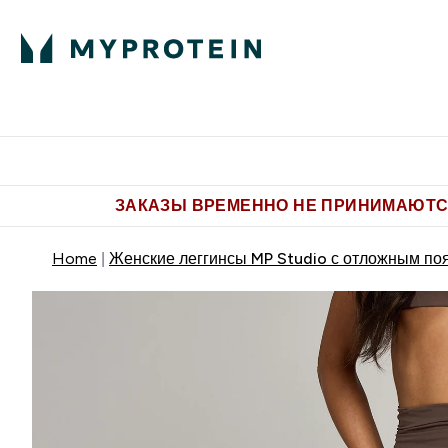
Питание
Одежда
Enter Пит
⌄
Бесплатная доставка от 5.500 
ЗАКАЗЫ ВРЕМЕННО НЕ ПРИНИМАЮТСЯ
Home
Женские леггинсы MP Studio с отложным п