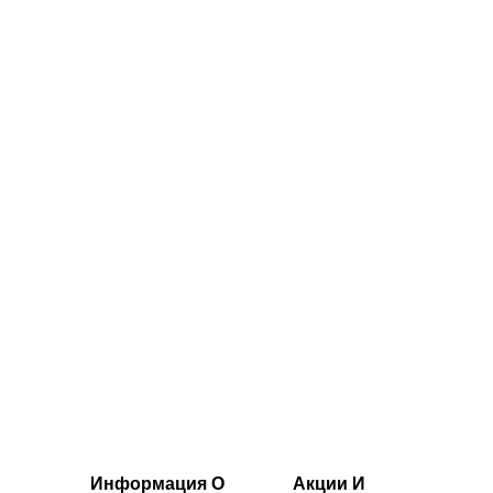
бесшовные
MP Tempo с
леггинсы MP
высокой посадкой
empo — черный
- какао
цвет
50.00€‎
40.96€‎
Информация О
Акции И