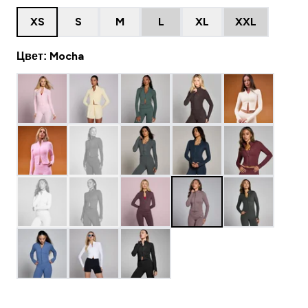
XS
S
M
L
XL
XXL
Цвет: Mocha