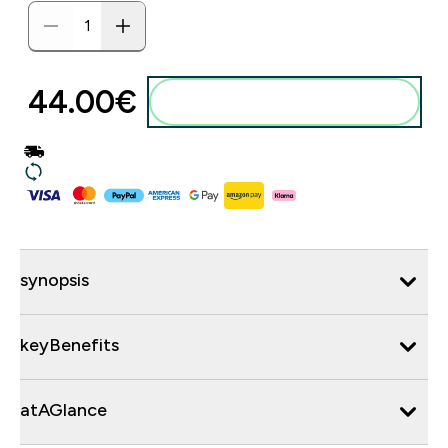
44.00€‎
synopsis
keyBenefits
atAGlance