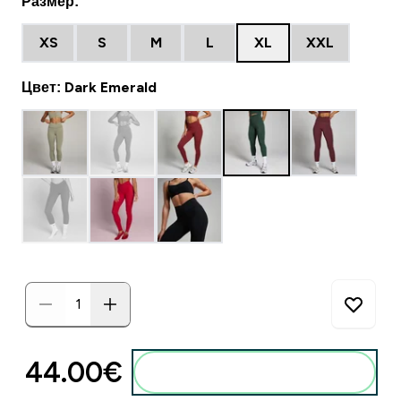
Размер:
XS
S
M
L
XL
XXL
Цвет: Dark Emerald
44.00€‎