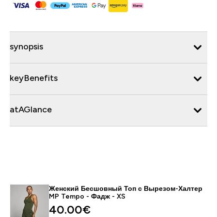
synopsis
keyBenefits
atAGlance
Женский Бесшовный Топ с Вырезом-Халтер
MP Tempo - Фадж - XS
40.00€‎