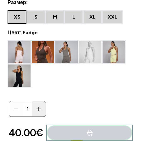
Размер:
XS
S
M
L
XL
XXL
Цвет: Fudge
40.00€‎