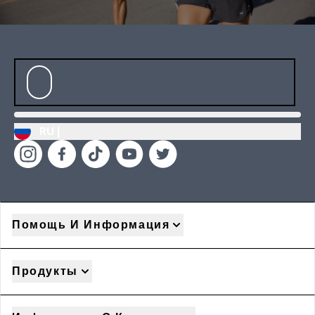
RU |
Помощь И Информация
Продукты