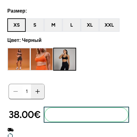
Размер:
XS
S
M
L
XL
XXL
Цвет: Черный
38.00€‎