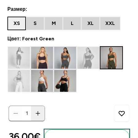
Размер:
XS
S
M
L
XL
XXL
Цвет: Forest Green
36.00€‎