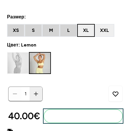
Размер:
XS
S
M
L
XL
XXL
Цвет: Lemon
40.00€‎