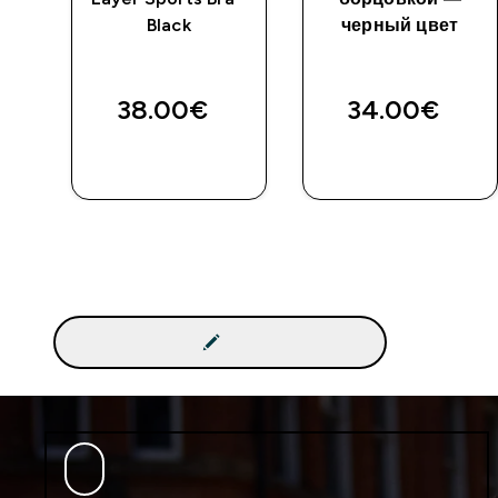
ый
Black
черный цвет
38.00€‎
34.00€‎