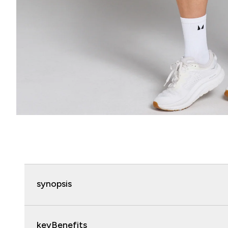
synopsis
keyBenefits