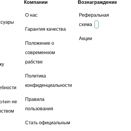
Компании
Вознаграждение
О нас
Реферальная
ссуары
схема
Гарантия качества
Акции
Положение о
современном
рабстве
ку
Политика
конфиденциальности
ебности
Правила
otein не
пользования
рством
Стать официальным