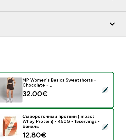
MP Women's Basics Sweatshorts -
Chocolate - L
 MP Women's Basics Sweatshorts - Chocolate - L
32.00€‎
Сывороточный протеин (Impact
Whey Protein) - 450G - 15servings -
 Сывороточный протеин (Impact Whey Protein) - 450G - 15s
Ваниль
12.80€‎