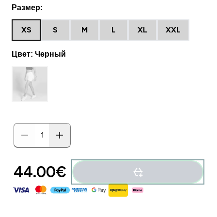
Размер:
XS
S
M
L
XL
XXL
Цвет: Черный
44.00€‎