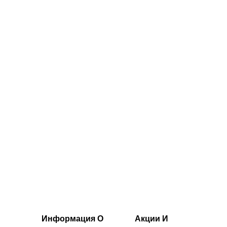
цвет
цвет
34.00€‎
36.00€‎
Информация О
Акции И