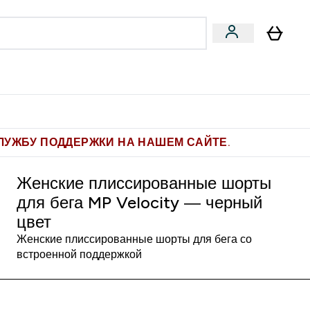
Pro
Фитнес-цели
enu
мины submenu
Enter Pro submenu
Enter Фитнес-цели submenu
⌄
⌄
ите 1.000 рублей за рекомендацию
ЛУЖБУ ПОДДЕРЖКИ НА НАШЕМ САЙТЕ.
Женские плиссированные шорты
для бега MP Velocity ― черный
цвет
Женские плиссированные шорты для бега со
встроенной поддержкой