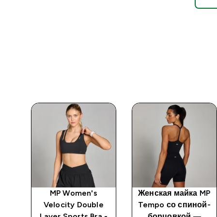
MP Women's
Женская майка MP
ые
Velocity Double
Tempo со спиной-
 MP
Layer Sports Bra -
борцовкой ―