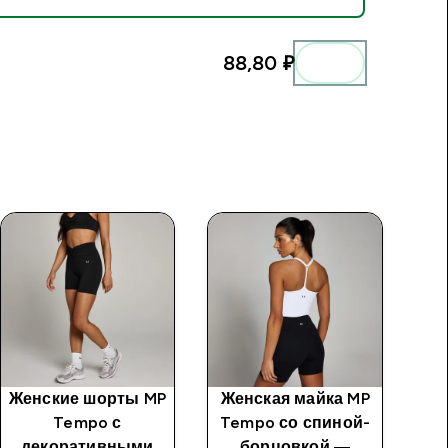
88,80 ₽‎
Женские шорты MP
Женская майка MP
Tempo с
Tempo со спиной-
декоративными
борцовкой ―
T