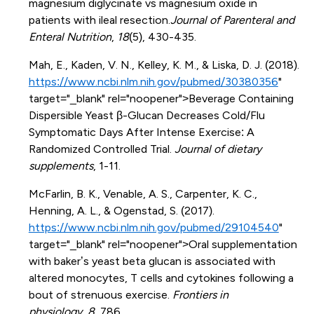
magnesium diglycinate vs magnesium oxide in
patients with ileal resection.
Journal of Parenteral and
Enteral Nutrition
,
18
(5), 430-435.
Mah, E., Kaden, V. N., Kelley, K. M., & Liska, D. J. (2018).
https://www.ncbi.nlm.nih.gov/pubmed/30380356
"
target="_blank" rel="noopener">Beverage Containing
Dispersible Yeast β-Glucan Decreases Cold/Flu
Symptomatic Days After Intense Exercise: A
Randomized Controlled Trial.
Journal of dietary
supplements
, 1-11.
McFarlin, B. K., Venable, A. S., Carpenter, K. C.,
Henning, A. L., & Ogenstad, S. (2017).
https://www.ncbi.nlm.nih.gov/pubmed/29104540
"
target="_blank" rel="noopener">Oral supplementation
with baker’s yeast beta glucan is associated with
altered monocytes, T cells and cytokines following a
bout of strenuous exercise.
Frontiers in
physiology
,
8
, 786.