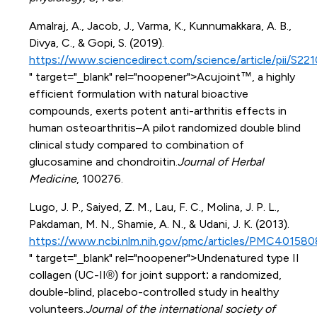
Amalraj, A., Jacob, J., Varma, K., Kunnumakkara, A. B.,
Divya, C., & Gopi, S. (2019).
https://www.sciencedirect.com/science/article/pii/S
" target="_blank" rel="noopener">Acujoint™, a highly
efficient formulation with natural bioactive
compounds, exerts potent anti-arthritis effects in
human osteoarthritis–A pilot randomized double blind
clinical study compared to combination of
glucosamine and chondroitin.
Journal of Herbal
Medicine
, 100276.
Lugo, J. P., Saiyed, Z. M., Lau, F. C., Molina, J. P. L.,
Pakdaman, M. N., Shamie, A. N., & Udani, J. K. (2013).
https://www.ncbi.nlm.nih.gov/pmc/articles/PMC401580
" target="_blank" rel="noopener">Undenatured type II
collagen (UC-II®) for joint support: a randomized,
double-blind, placebo-controlled study in healthy
volunteers.
Journal of the international society of