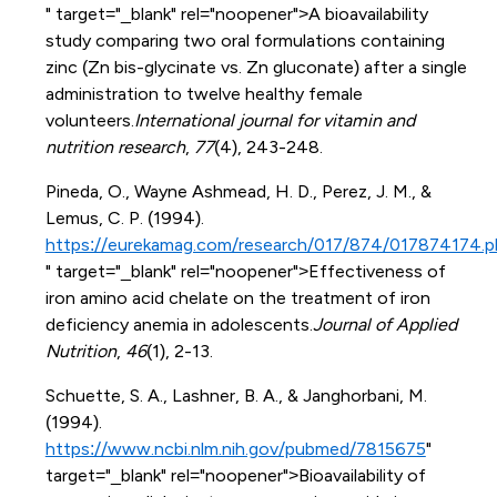
" target="_blank" rel="noopener">A bioavailability
study comparing two oral formulations containing
zinc (Zn bis-glycinate vs. Zn gluconate) after a single
administration to twelve healthy female
volunteers.
International journal for vitamin and
nutrition research
,
77
(4), 243-248.
Pineda, O., Wayne Ashmead, H. D., Perez, J. M., &
Lemus, C. P. (1994).
https://eurekamag.com/research/017/874/017874174.p
" target="_blank" rel="noopener">Effectiveness of
iron amino acid chelate on the treatment of iron
deficiency anemia in adolescents.
Journal of Applied
Nutrition
,
46
(1), 2-13.
Schuette, S. A., Lashner, B. A., & Janghorbani, M.
(1994).
https://www.ncbi.nlm.nih.gov/pubmed/7815675
"
target="_blank" rel="noopener">Bioavailability of