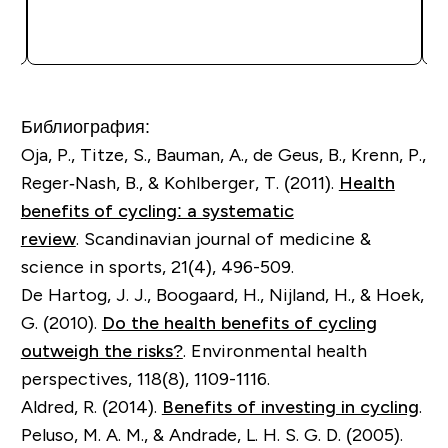
Библиография:
Oja, P., Titze, S., Bauman, A., de Geus, B., Krenn, P.,
Reger‐Nash, B., & Kohlberger, T. (2011).
Health
benefits of cycling: a systematic
review
. Scandinavian journal of medicine &
science in sports, 21(4), 496-509.
De Hartog, J. J., Boogaard, H., Nijland, H., & Hoek,
G. (2010).
Do the health benefits of cycling
outweigh the risks?
. Environmental health
perspectives, 118(8), 1109-1116.
Aldred, R. (2014).
Benefits of investing in cycling
.
Peluso, M. A. M., & Andrade, L. H. S. G. D. (2005).