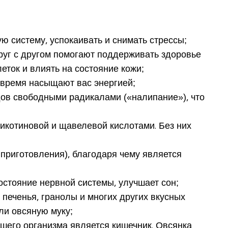
ю систему, успокаивать и снимать стрессы;
руг с другом
помогают поддерживать здоровье
леток
и
влиять на состояние кожи
;
е время насыщают вас энергией;
дов
свободными радикалами («налипание»), что
никотиновой и щавелевой кислотами. Без них
 приготовления), благодаря чему является
остояние нервной системы, улучшает сон;
 печенья, гранолы и многих других вкусных
ли овсяную муку;
шего организма является кишечник. Овсянка