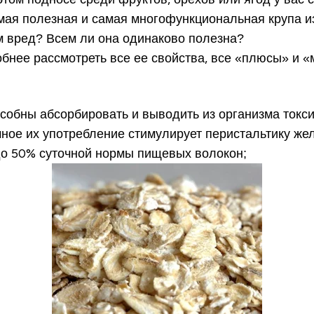
амая полезная и самая
многофункциональная крупа
и
ем вред? Всем ли она одинаково полезна?
бнее рассмотреть все ее свойства, все «плюсы» и «
особны абсорбировать и выводить из организма токси
чное их употребление стимулирует перистальтику же
до 50% суточной нормы пищевых волокон;