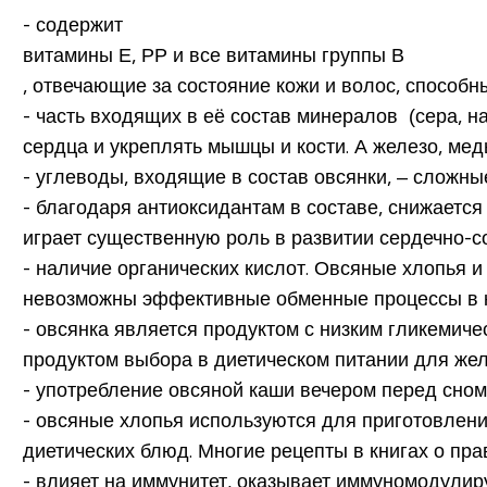
- содержит
витамины Е, РР и все витамины группы В
, отвечающие за состояние кожи и волос, способн
- часть входящих в её состав минералов (сера, н
сердца и укреплять мышцы и кости
. А железо, ме
- углеводы, входящие в состав овсянки, – сложн
- благодаря антиоксидантам в составе,
снижается 
играет существенную роль в развитии сердечно-с
- наличие органических кислот. Овсяные хлопья и
невозможны эффективные обменные процессы в кл
- овсянка является продуктом с низким гликемиче
продуктом выбора в диетическом питании
для жел
- употребление овсяной каши вечером перед сном
- овсяные хлопья используются для приготовления
диетических блюд. Многие рецепты в книгах о пр
- влияет на иммунитет,
оказывает иммуномодулир