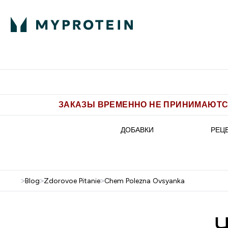
Питание
Одежда
Enter Пит
⌄
Бесплатная доставка от 5.500 
ЗАКАЗЫ ВРЕМЕННО НЕ ПРИНИМАЮТСЯ
ДОБАВКИ
РЕЦ
>
Blog
>
Zdorovoe Pitanie
>
Chem Polezna Ovsyanka
Ч