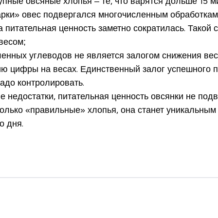
упные овсяные хлопья – те, что варятся дольше 15 
арки» овес подвергался многочисленным обработкам
а питательная ценность заметно сократилась. Такой 
весом;
енных углеводов не является залогом снижения веса
ию цифры на весах. Единственный залог успешного 
адо контролировать.
е недостатки, питательная ценность овсянки не под
только «правильные» хлопья, она
станет уникальным
о дня.