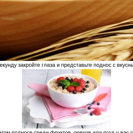
екунду закройте глаза и представьте поднос с вкусн
этом подносе среди фруктов, орехов или ягод у вас с