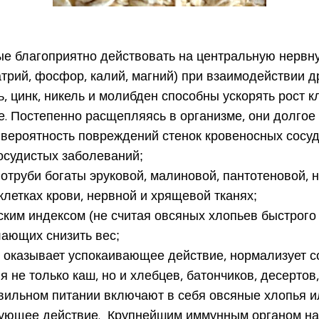
ые благоприятно действовать на центральную нервну
атрий, фосфор, калий, магний) при взаимодействии д
дь, цинк, никель и молибден способны
ускорять рост к
ые. Постепенно расщепляясь в организме, они долго
вероятность повреждений стенок кровеносных сосу
осудистых заболеваний;
 отруби богаты эруковой, малиновой, пантотеновой, 
етках крови, нервной и хрящевой тканях;
ским индексом (не считая овсяных хлопьев быстрого
ающих снизить вес
;
 оказывает успокаивающее действие, нормализует с
 не только каш, но и хлебцев, батончиков, десертов,
авильном питании включают в себя овсяные хлопья и
ующее действие
. Крупнейшим иммунным органом на