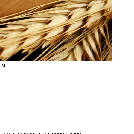
ым
тоит тарелочка с овсяной кашей.