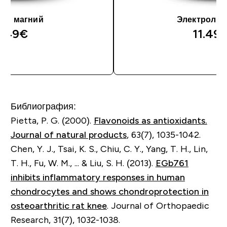
к и магний
Электролит
.49€‎
11.49€
Библиография:
Pietta, P. G. (2000).
Flavonoids as antioxidants.
Journal of natural products
, 63(7), 1035-1042.
Chen, Y. J., Tsai, K. S., Chiu, C. Y., Yang, T. H., Lin,
T. H., Fu, W. M., ... & Liu, S. H. (2013).
EGb761
inhibits inflammatory responses in human
chondrocytes and shows chondroprotection in
osteoarthritic rat knee
. Journal of Orthopaedic
Research, 31(7), 1032-1038.