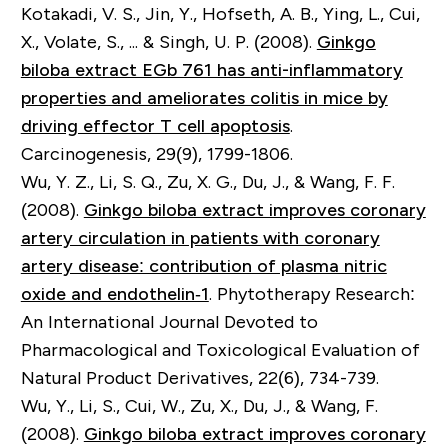
Kotakadi, V. S., Jin, Y., Hofseth, A. B., Ying, L., Cui,
X., Volate, S., ... & Singh, U. P. (2008).
Ginkgo
biloba extract EGb 761 has anti-inflammatory
properties and ameliorates colitis in mice by
driving effector T cell apoptosis
.
Carcinogenesis, 29(9), 1799-1806.
Wu, Y. Z., Li, S. Q., Zu, X. G., Du, J., & Wang, F. F.
(2008).
Ginkgo biloba extract improves coronary
artery circulation in patients with coronary
artery disease: contribution of plasma nitric
oxide and endothelin‐1
. Phytotherapy Research:
An International Journal Devoted to
Pharmacological and Toxicological Evaluation of
Natural Product Derivatives, 22(6), 734-739.
Wu, Y., Li, S., Cui, W., Zu, X., Du, J., & Wang, F.
(2008).
Ginkgo biloba extract improves coronary