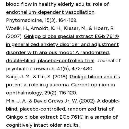
blood flow in healthy elderly adults: role of
endothelium-dependent vasodilation
.
Phytomedicine, 15(3), 164-169.
Woelk, H., Arnoldt, K. H., Kieser, M., & Hoerr, R.
(2007).
Ginkgo biloba special extract EGb 761®
in generalized anxiety disorder and adjustment
disorder with anxious mood: A randomized,
double-blind, placebo-controlled trial
. Journal of
psychiatric research, 41(6), 472-480.
Kang, J. M., & Lin, S. (2018).
Ginkgo biloba and its
potential role in glaucoma
. Current opinion in
ophthalmology, 29(2), 116-120.
Mix, J. A., & David Crews Jr, W. (2002).
A double‐
blind, placebo‐controlled, randomized trial of
Ginkgo biloba extract EGb 761® in a sample of
cognitively intact older adults: