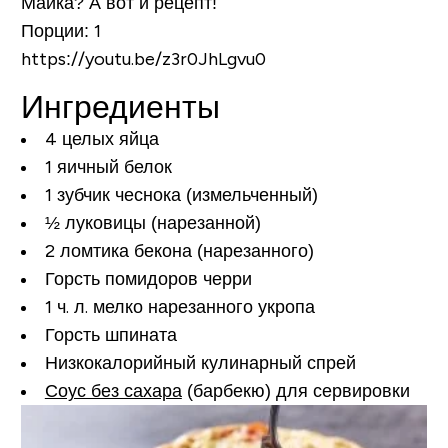
Майка? А вот и рецепт!
Порции:
1
https://youtu.be/z3r0JhLgvu0
Ингредиенты
4 целых яйца
1 яичный белок
1 зубчик чеснока (измельченный)
½ луковицы (нарезанной)
2 ломтика бекона (нарезанного)
Горсть помидоров черри
1 ч. л. мелко нарезанного укропа
Горсть шпината
Низкокалорийный кулинарный спрей
Соус без сахара
(барбекю) для сервировки