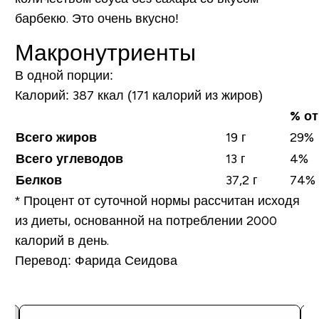
барбекю. Это очень вкусно!
Макронутриенты
В одной порции:
Калорий:
387 ккал (171 калорий из жиров)
% от
Всего жиров
19 г
29%
Всего углеводов
13 г
4%
Белков
37,2 г
74%
*
Процент от суточной нормы рассчитан исходя
из диеты, основанной на потреблении 2000
калорий в день.
Перевод: Фарида Сеидова