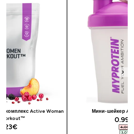
й комплекс Active Woman
Мини-шейкер Ac
0.99€
-Workout™
0.23€‎
4,00 ₽‎
3,01 ₽‎