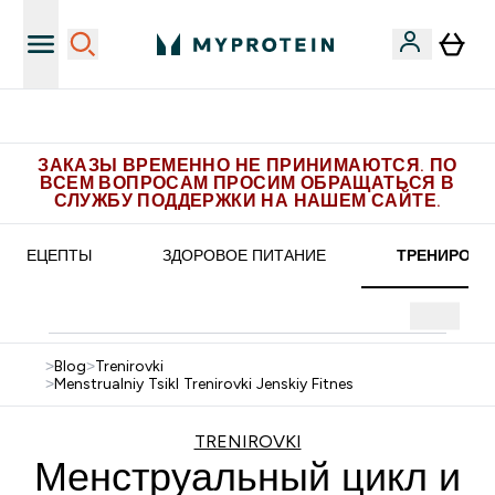
 эксклюзивных предложений в Telegram
Пол
ЗАКАЗЫ ВРЕМЕННО НЕ ПРИНИМАЮТСЯ. ПО
ВСЕМ ВОПРОСАМ ПРОСИМ ОБРАЩАТЬСЯ В
СЛУЖБУ ПОДДЕРЖКИ НА НАШЕМ САЙТЕ.
РЕЦЕПТЫ
ЗДОРОВОЕ ПИТАНИЕ
ТРЕНИРОВК
>
Blog
>
Trenirovki
>
Menstrualniy Tsikl Trenirovki Jenskiy Fitnes
TRENIROVKI
Менструальный цикл и