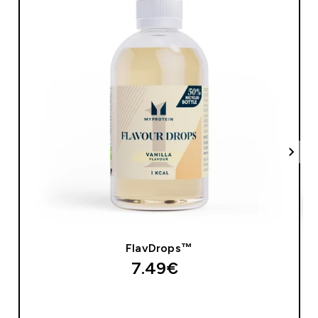
FlavDrops™
7.49€‎