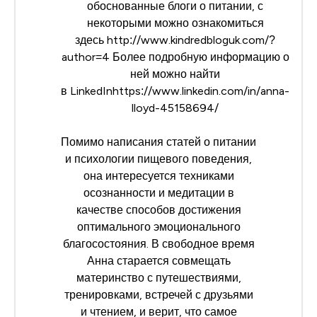
обоснованные блоги о питании, с
некоторыми можно ознакомиться
здесь
http
://
www
.
kindredbloguk
.
com
/?
author
=4
Более подробную информацию о
ней можно найти
в
LinkedIn
https
://
www
.
linkedin
.
com
/
in
/
anna
-
lloyd
-45158694/
Помимо написания статей о питании
и психологии пищевого поведения,
она интересуется техниками
осознанности и медитации в
качестве способов достижения
оптимального эмоционального
благосостояния. В свободное время
Анна старается совмещать
материнство с путешествиями,
тренировками, встречей с друзьями
и чтением, и верит, что самое