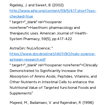
Rigelsky, J. and Sweet, B. (2002).
http://www.ajhp.org/content/59/5/417.short?sso-
checked=true
" target="_blank" rel="noopener
noreferrer">Hawthorn: pharmacology and
therapeutic uses. American Journal of Health-
System Pharmacy, 59(5), pp.417-422.
AstraGin; NuLivScience; “
https://www.docdroid.net/rA01t9O/nuliv-science-
astragin-research.pdf
" target="_blank" rel="noopener noreferrer">Clinically
Demonstrated to Significantly Increase the
Absorption of Amino Acids, Peptides, Vitamins, and
Other Nutrients in Intestinal Cells to enhance the
Nutritional Value of Targeted functional Foods and
Supplements”
Majeed, M., Badamaev, V. and Rajendran, R. (1998).