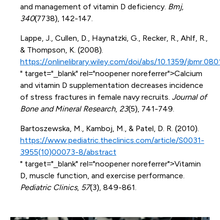
and management of vitamin D deficiency.
Bmj
,
340
(7738), 142-147.
Lappe, J., Cullen, D., Haynatzki, G., Recker, R., Ahlf, R.,
& Thompson, K. (2008).
https://onlinelibrary.wiley.com/doi/abs/10.1359/jbmr.08
" target="_blank" rel="noopener noreferrer">Calcium
and vitamin D supplementation decreases incidence
of stress fractures in female navy recruits.
Journal of
Bone and Mineral Research
,
23
(5), 741-749.
Bartoszewska, M., Kamboj, M., & Patel, D. R. (2010).
https://www.pediatric.theclinics.com/article/S0031-
3955(10)00073-8/abstract
" target="_blank" rel="noopener noreferrer">Vitamin
D, muscle function, and exercise performance.
Pediatric Clinics
,
57
(3), 849-861.