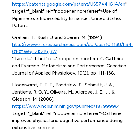
https://patents.google.com/patent/US5744161A/en
"
target="_blank" rel="noopener noreferrer">Use of
Piperine as a Bioavailability Enhancer. United States
Patent.
Graham, T., Rush, J. and Soeren, M. (1994).
http://www.nrcresearchpress.com/doi/abs/10.1139/h94
010#.W5piZKZKgdW
" target="_blank" rel="noopener noreferrer">Caffeine
and Exercise: Metabolism and Performance. Canadian
Journal of Applied Physiology, 19(2), pp. 111-138.
Hogervorst, E. E. F., Bandelow, S., Schmitt, J. A.,
Jentjens, R. O. Y., Oliveira, M., Allgrove, J. E., … &
Gleeson, M. (2008).
https://www.ncbi.nlm.nih.gov/pubmed/18799996
"
target="_blank" rel="noopener noreferrer">Caffeine
improves physical and cognitive performance during
exhaustive exercise.