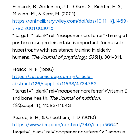
Esmarck, B., Andersen, J. L., Olsen, S., Richter, E. A.,
Mizuno, M., & Kjær, M. (2001).
https://onlinelibrary.wiley.com/doi/abs/10.1111/j.1469-
7793.2001.00301.x
" target="_blank" rel="noopener noreferrer">Timing of
postexercise protein intake is important for muscle
hypertrophy with resistance training in elderly
humans.
The Journal of physiology
,
535
(1), 301-311.
Holick, M. F. (1996).
https://academic.oup.com/jn/article-
abstract/126/suppl_4/1159S/4724783
" target="_blank" rel="noopener noreferrer">Vitamin D
and bone health.
The Journal of nutrition
,
126
(suppl_4), 1159S-1164S.
Pearce, S. H., & Cheetham, T. D. (2010).
https://www.bmj.com/content/340/bmj.b5664
"
target="_blank" rel="noopener noreferrer">Diagnosis