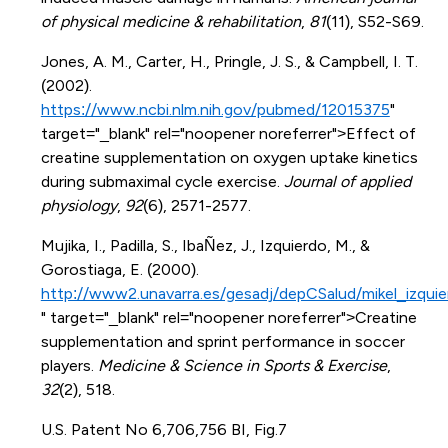
of physical medicine & rehabilitation
,
81
(11), S52-S69.
Jones, A. M., Carter, H., Pringle, J. S., & Campbell, I. T.
(2002).
https://www.ncbi.nlm.nih.gov/pubmed/12015375
"
target="_blank" rel="noopener noreferrer">Effect of
creatine supplementation on oxygen uptake kinetics
during submaximal cycle exercise.
Journal of applied
physiology
,
92
(6), 2571-2577.
Mujika, I., Padilla, S., IbaÑez, J., Izquierdo, M., &
Gorostiaga, E. (2000).
http://www2.unavarra.es/gesadj/depCSalud/mikel_izquie
" target="_blank" rel="noopener noreferrer">Creatine
supplementation and sprint performance in soccer
players.
Medicine & Science in Sports & Exercise
,
32
(2), 518.
U.S. Patent No 6,706,756 BI, Fig.7