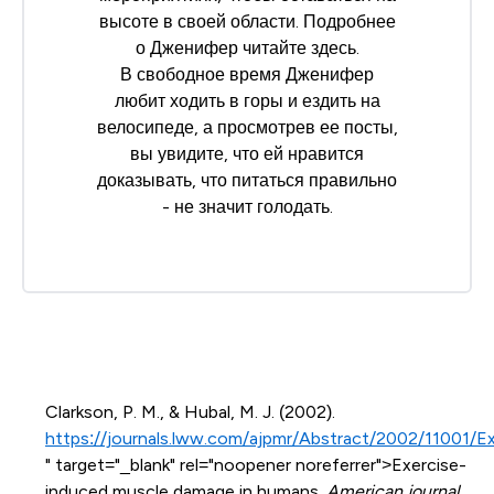
высоте в своей области. Подробнее
о Дженифер читайте
здесь
.
В свободное время Дженифер
любит ходить в горы и ездить на
велосипеде, а просмотрев ее посты,
вы увидите, что ей нравится
доказывать, что питаться правильно
- не значит голодать.
Clarkson, P. M., & Hubal, M. J. (2002).
https://journals.lww.com/ajpmr/Abstract/2002/11001
" target="_blank" rel="noopener noreferrer">Exercise-
induced muscle damage in humans.
American journal