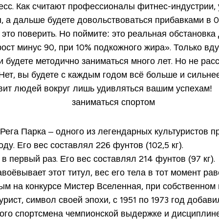
есс. Как считают профессионалы фитнес-индустрии, 
 а дальше будете довольствоваться прибавками в 0,5
 это поверить. Но поймите: это реальная обстановка
«рост минус 90, при 10% подкожного жира». Только вд
 будете методично заниматься много лет. Но не рас
Нет, вы будете с каждым годом всё больше и сильнее,
авит людей вокруг лишь удивляться вашим успехам!
ега Парка – одного из легендарных культуристов п
у. Его вес составлял 226 фунтов (102,5 кг).
в первый раз. Его вес составлял 214 фунтов (97 кг).
авоёвывает этот титул, вес его тела в тот момент раве
рым на конкурсе Мистер Вселенная, при собственном в
рист, символ своей эпохи, с 1951 по 1973 год добави
ного спортсмена чемпионской выдержке и дисциплине