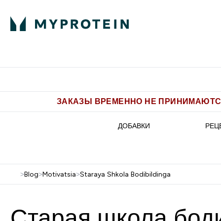
Питание
Одежда
Enter Пит
⌄
Бесплатная доставка от 5.500 
ЗАКАЗЫ ВРЕМЕННО НЕ ПРИНИМАЮТСЯ
ДОБАВКИ
РЕЦ
>
Blog
>
Motivatsia
>
Staraya Shkola Bodibildinga
Старая школа боди