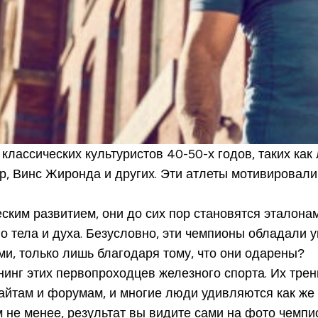
классических культуристов 40-50-х годов, таких как
 Винс Жиронда и других. Эти атлеты мотивировали 
м развитием, они до сих пор становятся эталонами 
тела и духа. Безусловно, эти чемпионы обладали ун
ми, только лишь благодаря тому, что они одарены?
инг этих первопроходцев железного спорта. Их тре
там и форумам, и многие люди удивляются как же и
 не менее, результат вы видите сами на фото чемпио