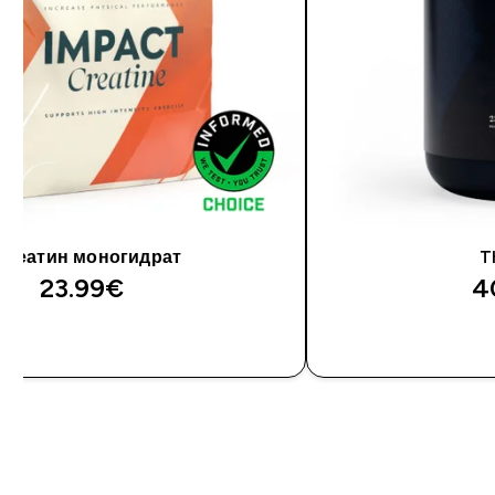
Креатин моногидрат
T
23.99€‎
4