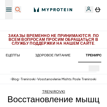
 эксклюзивных предложений в Telegram
Пол
ЗАКАЗЫ ВРЕМЕННО НЕ ПРИНИМАЮТСЯ. ПО
ВСЕМ ВОПРОСАМ ПРОСИМ ОБРАЩАТЬСЯ В
СЛУЖБУ ПОДДЕРЖКИ НА НАШЕМ САЙТЕ.
РЕЦЕПТЫ
ЗДОРОВОЕ ПИТАНИЕ
ТРЕНИРОВК
>
Blog
>
Trenirovki
>
Vosstanovlenie Mishts Posle Trenirovki
TRENIROVKI
Восстановление мышц