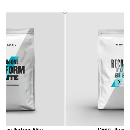
n-One Perform Elite
Смесь Recove