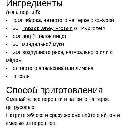
Ингредиенты
(На
6 порций
):
150г яблока, натертого на терке с кожурой
30г
Impact Whey Protein
от Myprotein
50г яиц (1 целое яйцо)
30г миндальной муки
20г воздушного риса, натурального или с
мёдом
5г тертого апельсина или лимона
1г соли
Способ приготовления
Смешайте все порошки и натрите на терке
цитрусовые.
Натрите яблоко и сразу же смешайте с яйцом и
смесью из порошков.