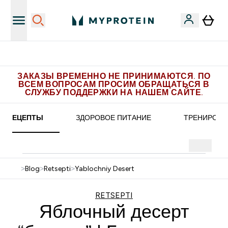
эксклюзивных предложений в Telegram
Полу
ЗАКАЗЫ ВРЕМЕННО НЕ ПРИНИМАЮТСЯ. ПО
ВСЕМ ВОПРОСАМ ПРОСИМ ОБРАЩАТЬСЯ В
СЛУЖБУ ПОДДЕРЖКИ НА НАШЕМ САЙТЕ.
РЕЦЕПТЫ
ЗДОРОВОЕ ПИТАНИЕ
ТРЕНИРОВК
>
Blog
>
Retsepti
>
Yablochniy Desert
RETSEPTI
Яблочный десерт