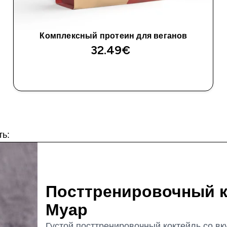
Комплексный протеин для веганов
32.49€‎
ть:
Посттренировочный к
Муар
Густой посттренировочный коктейль со вку