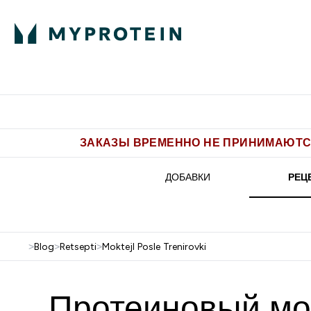
Питание
Одежда
Enter Пит
⌄
Бесплатная доставка от 5.500 
ЗАКАЗЫ ВРЕМЕННО НЕ ПРИНИМАЮТСЯ
ДОБАВКИ
РЕЦ
>
Blog
>
Retsepti
>
Moktejl Posle Trenirovki
Протеиновый мок