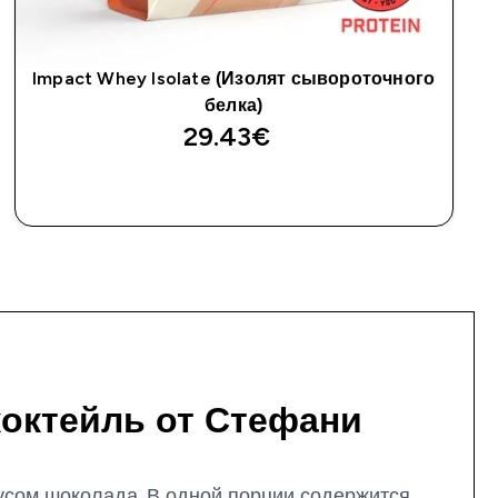
Impact Whey Isolate (Изолят сывороточного
белка)
29.43€‎
октейль от Стефани
сом шоколада. В одной порции содержится ...