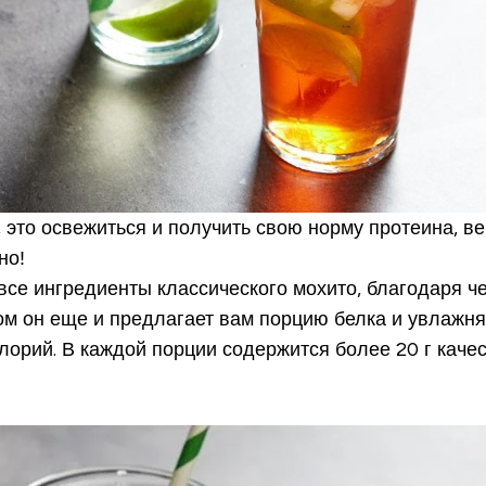
 это освежиться и получить свою норму протеина, в
но!
се ингредиенты классического мохито, благодаря чем
том он еще и предлагает вам порцию белка и увлажн
лорий. В каждой порции содержится более 20 г каче