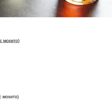
ус мохито)
с мохито)