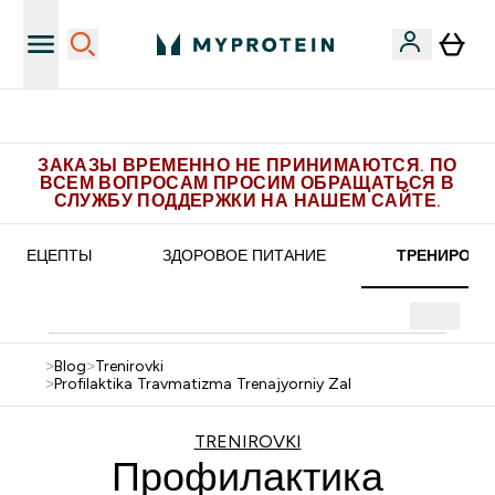
 эксклюзивных предложений в Telegram
Пол
ЗАКАЗЫ ВРЕМЕННО НЕ ПРИНИМАЮТСЯ. ПО
ВСЕМ ВОПРОСАМ ПРОСИМ ОБРАЩАТЬСЯ В
СЛУЖБУ ПОДДЕРЖКИ НА НАШЕМ САЙТЕ.
РЕЦЕПТЫ
ЗДОРОВОЕ ПИТАНИЕ
ТРЕНИРОВК
>
Blog
>
Trenirovki
>
Profilaktika Travmatizma Trenajyorniy Zal
TRENIROVKI
Профилактика