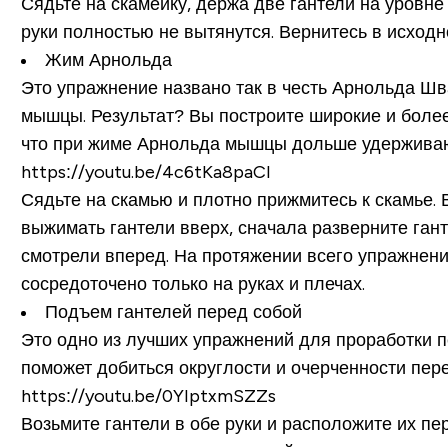
Сядьте на скамейку, держа две гантели на уровне
руки полностью не вытянутся. Вернитесь в исход
Жим Арнольда
Это упражнение названо так в честь Арнольда Шв
мышцы. Результат? Вы построите широкие и более
что при жиме Арнольда мышцы дольше удерживают
https://youtu.be/4c6tKa8paCI
Сядьте на скамью и плотно прижмитесь к скамье. В
выжимать гантели вверх, сначала разверните гант
смотрели вперед. На протяжении всего упражнени
сосредоточено только на руках и плечах.
Подъем гантелей перед собой
Это одно из лучших упражнений для проработки 
поможет добиться округлости и очерченности пере
https://youtu.be/0YIptxmSZZs
Возьмите гантели в обе руки и расположите их пе