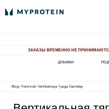
Питание
Одежда
Enter Пит
⌄
Бесплатная доставка от 5.500 
ЗАКАЗЫ ВРЕМЕННО НЕ ПРИНИМАЮТСЯ
ДОБАВКИ
РЕЦ
>
Blog
>
Trenirovki
>
Vertikalnaya Tyaga Ganteley
Вертикальная тяг