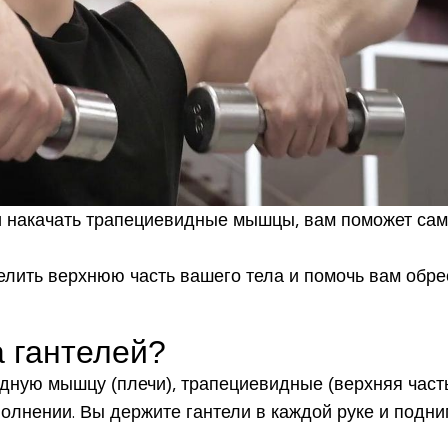
и накачать трапециевидные мышцы, вам поможет само
ить верхнюю часть вашего тела и помочь вам обрес
а гантелей?
дную мышцу (плечи), трапециевидные (верхняя часть
олнении. Вы держите гантели в каждой руке и подним