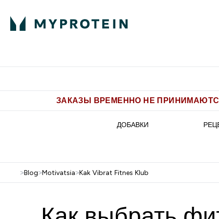
Питание
Одежда
Enter Пит
⌄
Бесплатная доставка от 5.500 
ЗАКАЗЫ ВРЕМЕННО НЕ ПРИНИМАЮТСЯ
ДОБАВКИ
РЕЦ
>
Blog
>
Motivatsia
>
Kak Vibrat Fitnes Klub
Как выбрать фит