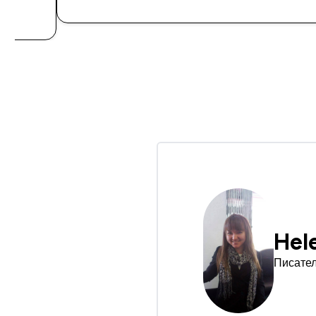
Hel
Писател