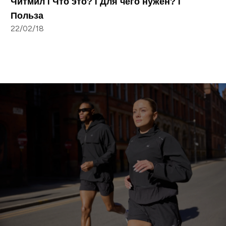
Читмил I Что это? I Для чего нужен? I
Польза
22/02/18