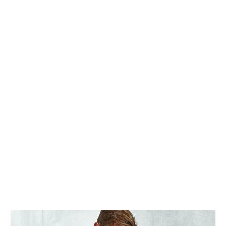
Dalman, M., Bhatta, S., Nagajothi, N., Thapaliya, D.,
Olson, H., Naimi, H. M., & Smith, T. C. (2019).
https://www.ncbi.nlm.nih.gov/pmc/articles/PMC633930
" target="_blank" rel="noopener">Characterizing the
molecular epidemiology of Staphylococcus aureus
across and within fitness facility types.
BMC
infectious diseases
,
19
(1), 1-10.
Sattar, S. A., Karim, Y. G., Springthorpe, V. S., &
Johnson-Lussenburg, C. M. (1987).
https://www.ncbi.nlm.nih.gov/pubmed/2825955
"
target="_blank" rel="noopener">Survival of human
rhinovirus type 14 dried onto nonporous inanimate
surfaces: effect of relative humidity and suspending
medium.
Canadian journal of microbiology
,
33
(9),
802-806.