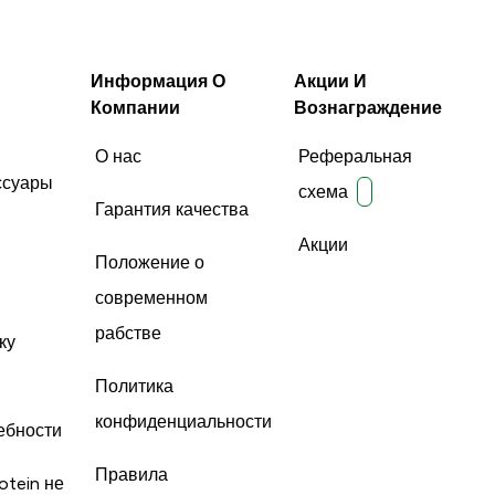
Информация О
Акции И
Компании
Вознаграждение
О нас
Реферальная
ссуары
схема
Гарантия качества
Акции
Положение о
современном
рабстве
ку
Политика
конфиденциальности
ебности
Правила
otein не