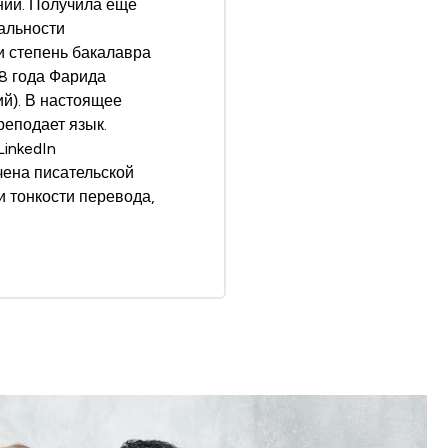
нии. Получила еще
иальности
и степень бакалавра
98 года Фарида
ий). В настоящее
реподает язык.
inkedIn
ечена писательской
и тонкости перевода,