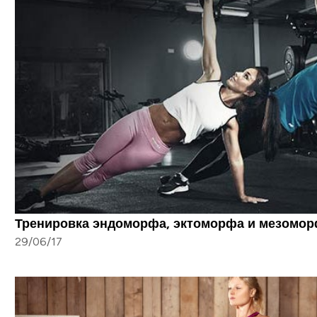
Тренировка эндоморфа, эктоморфа и мезомо
29/06/17