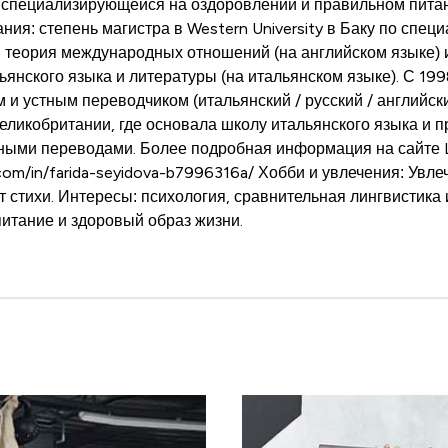
 специализирующейся на оздоровлении и правильном пита
ия: степень магистра в Western University в Баку по спец
и теория международных отношений (на английском языке) 
ьянского языка и литературы (на итальянском языке). С 19
 и устным переводчиком (итальянский / русский / английск
еликобритании, где основала школу итальянского языка и п
ыми переводами. Более подробная информация на сайте L
.com/in/farida-seyidova-b7996316a/ Хобби и увлечения: Увл
 стихи. Интересы: психология, сравнительная лингвистика 
питание и здоровый образ жизни.