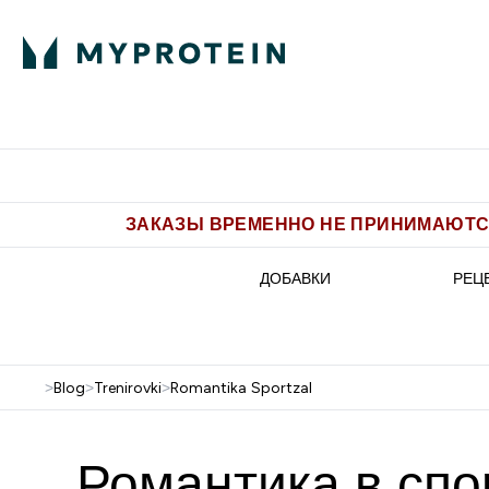
Питание
Одежда
Enter Пит
⌄
Бесплатная доставка от 5.500 
ЗАКАЗЫ ВРЕМЕННО НЕ ПРИНИМАЮТСЯ
ДОБАВКИ
РЕЦ
>
Blog
>
Trenirovki
>
Romantika Sportzal
Романтика в спо