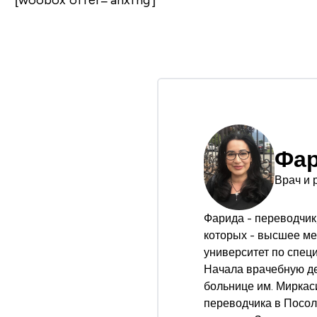
[woobox offer='ahxfng']
Фар
Врач и 
Фарида - переводчик,
которых - высшее ме
университет по спец
Начала врачебную де
больнице им. Миркаси
переводчика в Посол