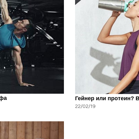
рфа
Гейнер или протеин? 
22/02/19