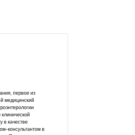
ания, первое из
ый медицинский
троэнтерологии.
й клинической
у в качестве
ом-консультантом в